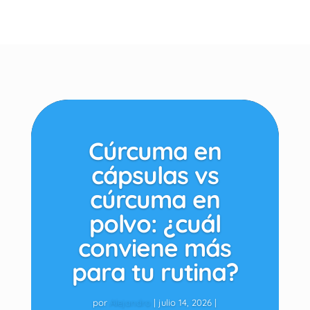
Cúrcuma en
cápsulas vs
cúrcuma en
polvo: ¿cuál
conviene más
para tu rutina?
por
Alejandro
|
julio 14, 2026
|