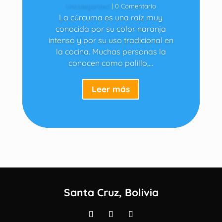
Uncategorized
| 0 Comentario
La cúrcuma es una raíz muy
conocida por su color naranja
intenso y por su uso tradicional en
la cocina. Muchas personas la
conocen como palillo,...
Leer más
Santa Cruz, Bolivia