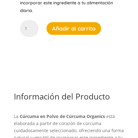
incorporar este ingrediente a tu alimentación
diaria.
Cúrcuma
Añadir al carrito
en
Polvo
-
120g
cantidad
Información del Producto
La
Cúrcuma en Polvo de Cúrcuma Organics
está
elaborada a partir de corazón de cúrcuma
cuidadosamente seleccionado, ofreciendo una forma
natural y versátil de incorporar este ingrediente a tu